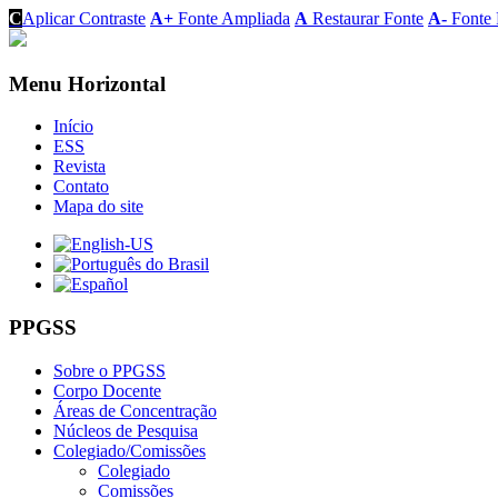
C
Aplicar Contraste
A+
Fonte Ampliada
A
Restaurar Fonte
A-
Fonte 
Menu Horizontal
Início
ESS
Revista
Contato
Mapa do site
PPGSS
Sobre o PPGSS
Corpo Docente
Áreas de Concentração
Núcleos de Pesquisa
Colegiado/Comissões
Colegiado
Comissões