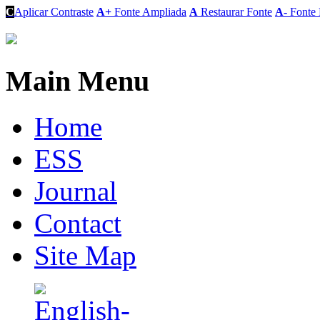
C
Aplicar Contraste
A+
Fonte Ampliada
A
Restaurar Fonte
A-
Fonte 
Main Menu
Home
ESS
Journal
Contact
Site Map