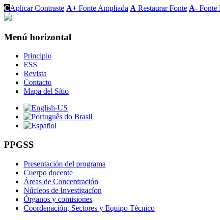
C
Aplicar Contraste
A+
Fonte Ampliada
A
Restaurar Fonte
A-
Fonte 
Menú horizontal
Principio
ESS
Revista
Contacto
Mapa del Sítio
PPGSS
Presentación del programa
Cuerpo docente
Áreas de Concentración
Núcleos de Investigacíon
Órganos y comisiones
Coordenación, Sectores y Equipo Técnico