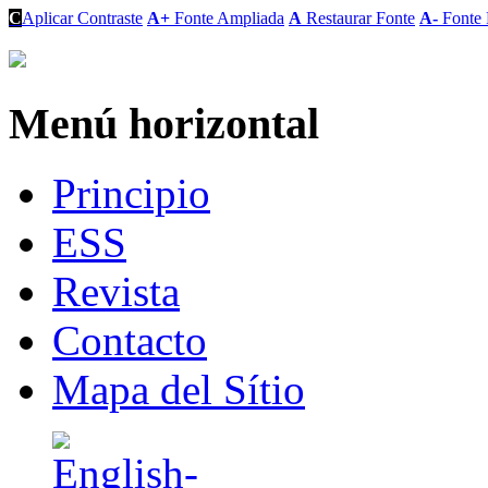
C
Aplicar Contraste
A+
Fonte Ampliada
A
Restaurar Fonte
A-
Fonte 
Menú horizontal
Principio
ESS
Revista
Contacto
Mapa del Sítio