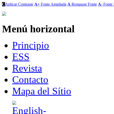
C
Aplicar Contraste
A+
Fonte Ampliada
A
Restaurar Fonte
A-
Fonte 
Menú horizontal
Principio
ESS
Revista
Contacto
Mapa del Sítio