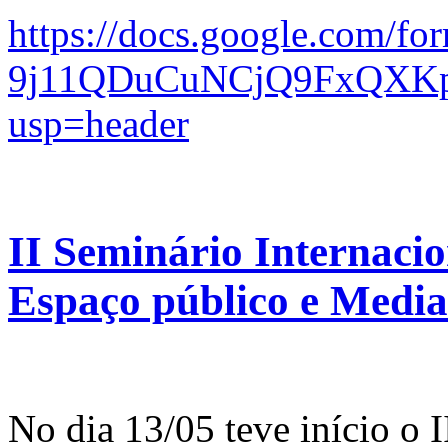
https://docs.google.com/f
9j11QDuCuNCjQ9FxQXKp
usp=header
II Seminário Internacio
Espaço público e Mediaç
No dia 13/05 teve início o 