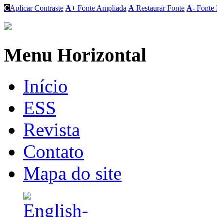
C
Aplicar Contraste
A+
Fonte Ampliada
A
Restaurar Fonte
A-
Fonte 
Menu Horizontal
Início
ESS
Revista
Contato
Mapa do site