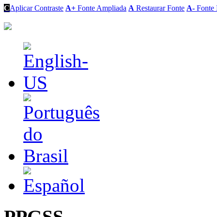
C
Aplicar Contraste
A+
Fonte Ampliada
A
Restaurar Fonte
A-
Fonte 
PPGSS