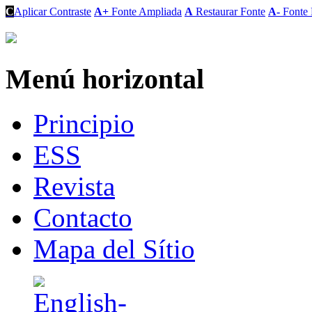
C
Aplicar Contraste
A+
Fonte Ampliada
A
Restaurar Fonte
A-
Fonte 
Menú horizontal
Principio
ESS
Revista
Contacto
Mapa del Sítio