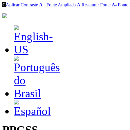
C
Aplicar Contraste
A+
Fonte Ampliada
A
Restaurar Fonte
A-
Fonte 
PPGSS