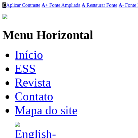
C
Aplicar Contraste
A+
Fonte Ampliada
A
Restaurar Fonte
A-
Fonte 
Menu Horizontal
Início
ESS
Revista
Contato
Mapa do site