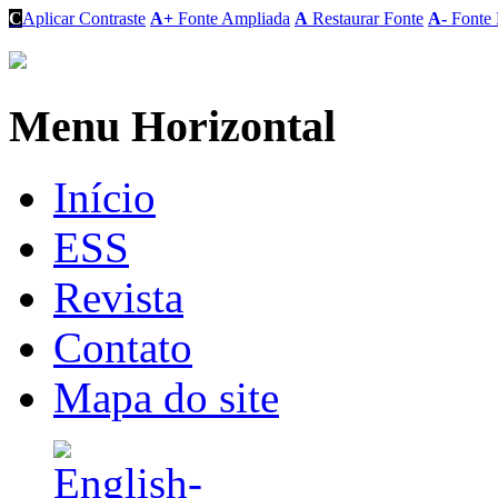
C
Aplicar Contraste
A+
Fonte Ampliada
A
Restaurar Fonte
A-
Fonte 
Menu Horizontal
Início
ESS
Revista
Contato
Mapa do site