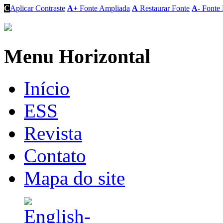
C
Aplicar Contraste
A+
Fonte Ampliada
A
Restaurar Fonte
A-
Fonte 
Menu Horizontal
Início
ESS
Revista
Contato
Mapa do site