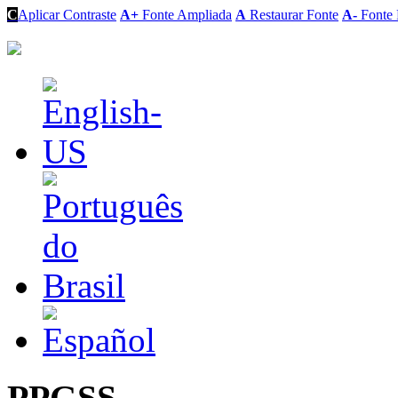
C
Aplicar Contraste
A+
Fonte Ampliada
A
Restaurar Fonte
A-
Fonte 
PPGSS