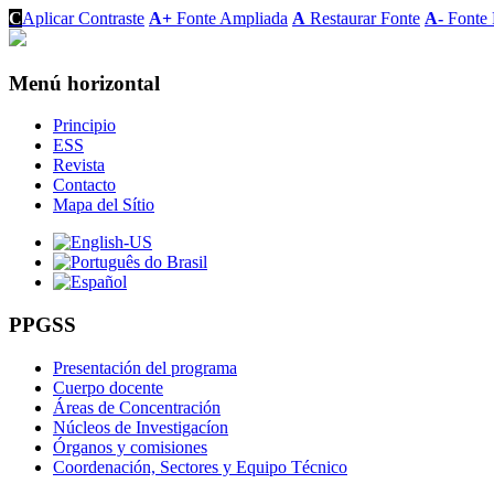
C
Aplicar Contraste
A+
Fonte Ampliada
A
Restaurar Fonte
A-
Fonte 
Menú horizontal
Principio
ESS
Revista
Contacto
Mapa del Sítio
PPGSS
Presentación del programa
Cuerpo docente
Áreas de Concentración
Núcleos de Investigacíon
Órganos y comisiones
Coordenación, Sectores y Equipo Técnico