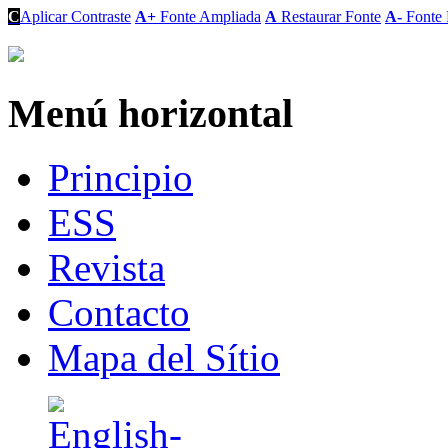
C
Aplicar Contraste
A+
Fonte Ampliada
A
Restaurar Fonte
A-
Fonte 
Menú horizontal
Principio
ESS
Revista
Contacto
Mapa del Sítio