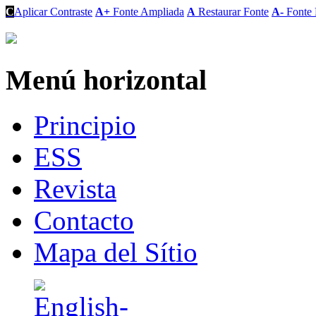
C
Aplicar Contraste
A+
Fonte Ampliada
A
Restaurar Fonte
A-
Fonte 
Menú horizontal
Principio
ESS
Revista
Contacto
Mapa del Sítio