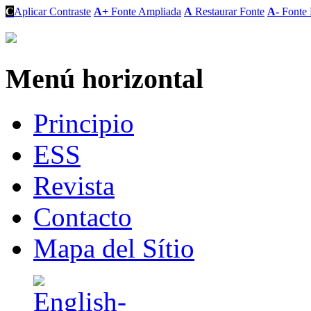
C
Aplicar Contraste
A+
Fonte Ampliada
A
Restaurar Fonte
A-
Fonte 
Menú horizontal
Principio
ESS
Revista
Contacto
Mapa del Sítio