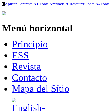
C
Aplicar Contraste
A+
Fonte Ampliada
A
Restaurar Fonte
A-
Fonte 
Menú horizontal
Principio
ESS
Revista
Contacto
Mapa del Sítio