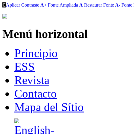
C
Aplicar Contraste
A+
Fonte Ampliada
A
Restaurar Fonte
A-
Fonte 
Menú horizontal
Principio
ESS
Revista
Contacto
Mapa del Sítio