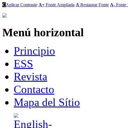
C
Aplicar Contraste
A+
Fonte Ampliada
A
Restaurar Fonte
A-
Fonte 
Menú horizontal
Principio
ESS
Revista
Contacto
Mapa del Sítio