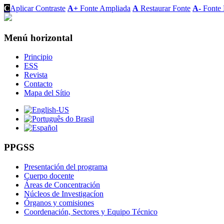
C
Aplicar Contraste
A+
Fonte Ampliada
A
Restaurar Fonte
A-
Fonte 
Menú horizontal
Principio
ESS
Revista
Contacto
Mapa del Sítio
PPGSS
Presentación del programa
Cuerpo docente
Áreas de Concentración
Núcleos de Investigacíon
Órganos y comisiones
Coordenación, Sectores y Equipo Técnico