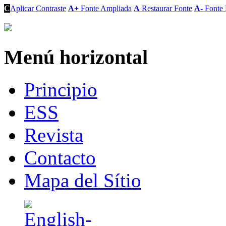
C
Aplicar Contraste
A+
Fonte Ampliada
A
Restaurar Fonte
A-
Fonte 
Menú horizontal
Principio
ESS
Revista
Contacto
Mapa del Sítio