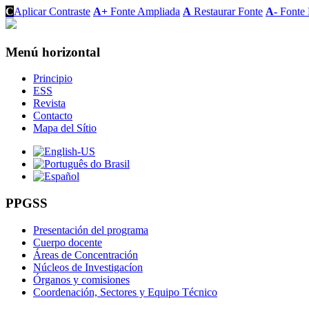
C
Aplicar Contraste
A+
Fonte Ampliada
A
Restaurar Fonte
A-
Fonte 
Menú horizontal
Principio
ESS
Revista
Contacto
Mapa del Sítio
PPGSS
Presentación del programa
Cuerpo docente
Áreas de Concentración
Núcleos de Investigacíon
Órganos y comisiones
Coordenación, Sectores y Equipo Técnico