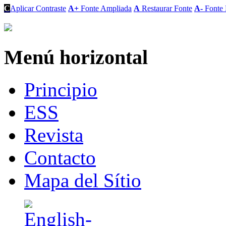
C
Aplicar Contraste
A+
Fonte Ampliada
A
Restaurar Fonte
A-
Fonte 
Menú horizontal
Principio
ESS
Revista
Contacto
Mapa del Sítio