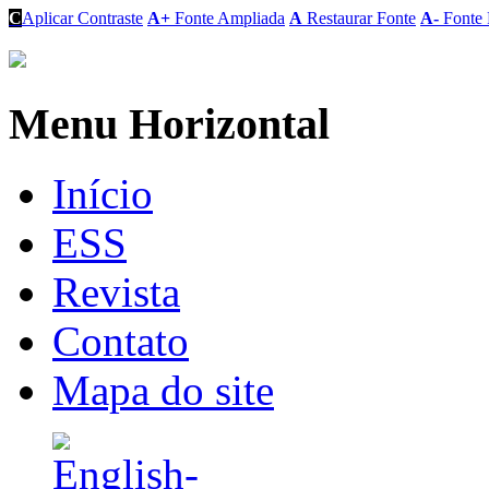
C
Aplicar Contraste
A+
Fonte Ampliada
A
Restaurar Fonte
A-
Fonte 
Menu Horizontal
Início
ESS
Revista
Contato
Mapa do site