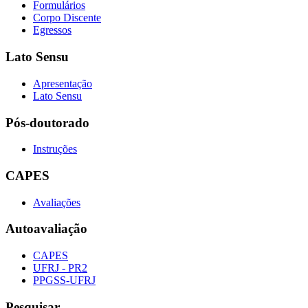
Formulários
Corpo Discente
Egressos
Lato Sensu
Apresentação
Lato Sensu
Pós-doutorado
Instruções
CAPES
Avaliações
Autoavaliação
CAPES
UFRJ - PR2
PPGSS-UFRJ
Pesquisar