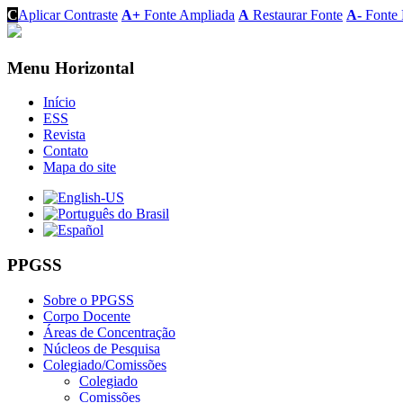
C
Aplicar Contraste
A+
Fonte Ampliada
A
Restaurar Fonte
A-
Fonte 
Menu Horizontal
Início
ESS
Revista
Contato
Mapa do site
PPGSS
Sobre o PPGSS
Corpo Docente
Áreas de Concentração
Núcleos de Pesquisa
Colegiado/Comissões
Colegiado
Comissões