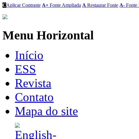
C
Aplicar Contraste
A+
Fonte Ampliada
A
Restaurar Fonte
A-
Fonte 
Menu Horizontal
Início
ESS
Revista
Contato
Mapa do site