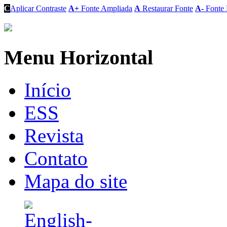
C
Aplicar Contraste
A+
Fonte Ampliada
A
Restaurar Fonte
A-
Fonte 
Menu Horizontal
Início
ESS
Revista
Contato
Mapa do site