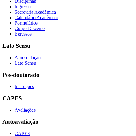
Disciplinas
Ingresso
Secretaria Acadêmica
Calendário Acadêmico
Formulários
Corpo Discente
Egressos
Lato Sensu
Apresentação
Lato Sensu
Pós-doutorado
Instruções
CAPES
Avaliações
Autoavaliação
CAPES