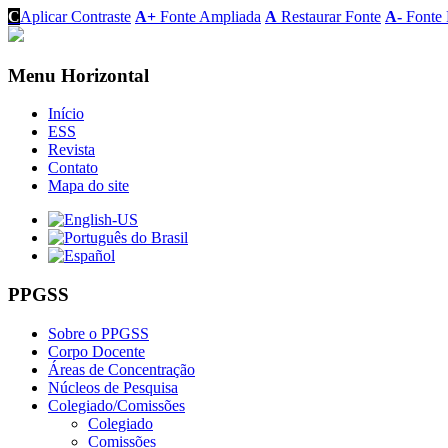
C
Aplicar Contraste
A+
Fonte Ampliada
A
Restaurar Fonte
A-
Fonte 
Menu Horizontal
Início
ESS
Revista
Contato
Mapa do site
PPGSS
Sobre o PPGSS
Corpo Docente
Áreas de Concentração
Núcleos de Pesquisa
Colegiado/Comissões
Colegiado
Comissões