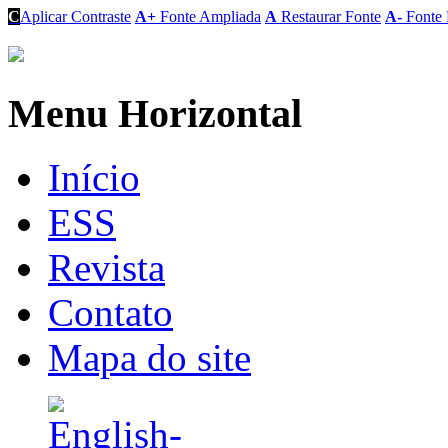
C
Aplicar Contraste
A+
Fonte Ampliada
A
Restaurar Fonte
A-
Fonte 
Menu Horizontal
Início
ESS
Revista
Contato
Mapa do site