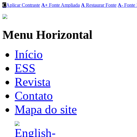
C
Aplicar Contraste
A+
Fonte Ampliada
A
Restaurar Fonte
A-
Fonte 
Menu Horizontal
Início
ESS
Revista
Contato
Mapa do site