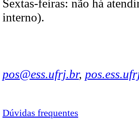
Sextas-feiras: não há atend
interno).
pos@ess.ufrj.br
,
pos.ess.uf
Dúvidas frequentes