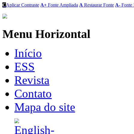
C
Aplicar Contraste
A+
Fonte Ampliada
A
Restaurar Fonte
A-
Fonte 
Menu Horizontal
Início
ESS
Revista
Contato
Mapa do site