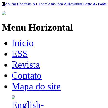
C
Aplicar Contraste
A+
Fonte Ampliada
A
Restaurar Fonte
A-
Fonte 
Menu Horizontal
Início
ESS
Revista
Contato
Mapa do site