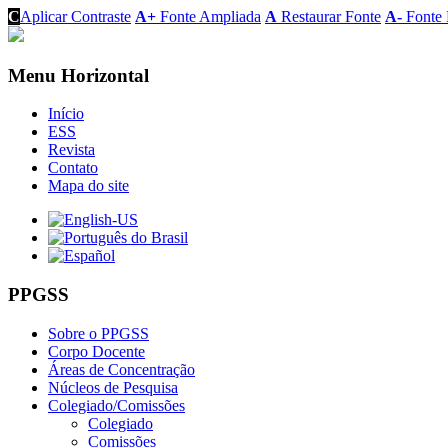
C
Aplicar Contraste
A+
Fonte Ampliada
A
Restaurar Fonte
A-
Fonte 
Menu Horizontal
Início
ESS
Revista
Contato
Mapa do site
PPGSS
Sobre o PPGSS
Corpo Docente
Áreas de Concentração
Núcleos de Pesquisa
Colegiado/Comissões
Colegiado
Comissões