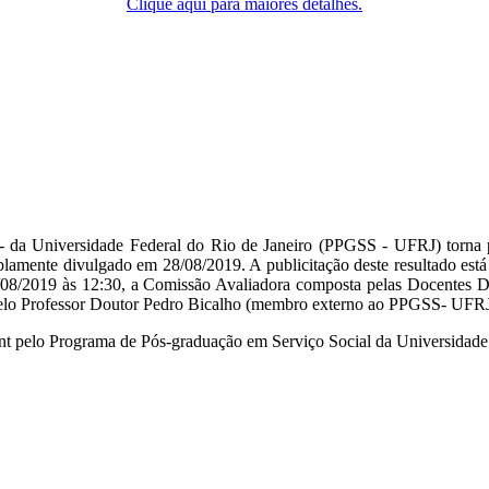
Clique aqui para maiores detalhes.
- da Universidade Federal do Rio de Janeiro (PPGSS - UFRJ) tor
 amplamente divulgado em 28/08/2019. A publicitação deste resultado es
9/08/2019 às 12:30, a Comissão Avaliadora composta pelas Docentes
lo Professor Doutor Pedro Bicalho (membro externo ao PPGSS- UFRJ),
rInt pelo Programa de Pós-graduação em Serviço Social da Universidad