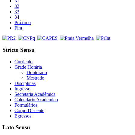
31
32
33
34
Próximo
Fim
Stricto Sensu
Currículo
Grade Horária
Doutorado
Mestrado
Disciplinas
Ingresso
Secretaria Acadêmica
Calendário Acadêmico
Formulários
Corpo Discente
Egressos
Lato Sensu