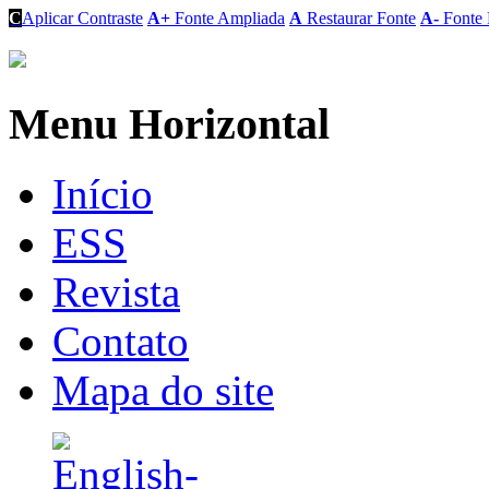
C
Aplicar Contraste
A+
Fonte Ampliada
A
Restaurar Fonte
A-
Fonte 
Menu Horizontal
Início
ESS
Revista
Contato
Mapa do site