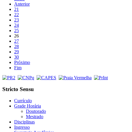
Anterior
21
22
23
24
25
26
27
28
29
30
Próximo
Fim
Stricto Sensu
Currículo
Grade Horária
Doutorado
Mestrado
Disciplinas
Ingresso