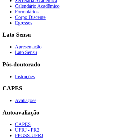
Secretaria Acadêmica
Calendário Acadêmico
Formulários
Corpo Discente
Egressos
Lato Sensu
Apresentação
Lato Sensu
Pós-doutorado
Instruções
CAPES
Avaliações
Autoavaliação
CAPES
UFRJ - PR2
PPGSS-UFRJ