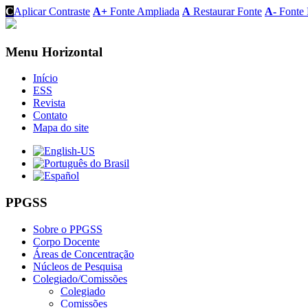
C
Aplicar Contraste
A+
Fonte Ampliada
A
Restaurar Fonte
A-
Fonte 
Menu Horizontal
Início
ESS
Revista
Contato
Mapa do site
PPGSS
Sobre o PPGSS
Corpo Docente
Áreas de Concentração
Núcleos de Pesquisa
Colegiado/Comissões
Colegiado
Comissões